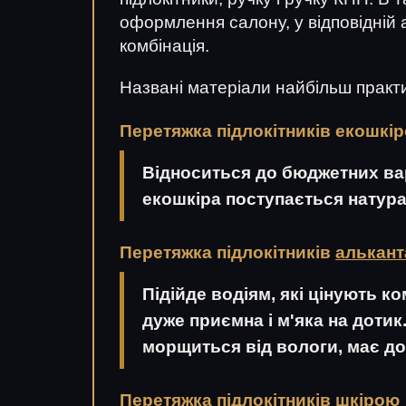
оформлення салону, у відповідній 
комбінація.
Названі матеріали найбільш практич
Перетяжка підлокітників екошкі
Відноситься до бюджетних вар
екошкіра поступається натурал
Перетяжка підлокітників
алькан
Підійде водіям, які цінують к
дуже приємна і м'яка на дотик
морщиться від вологи, має дов
Перетяжка підлокітників
шкірою