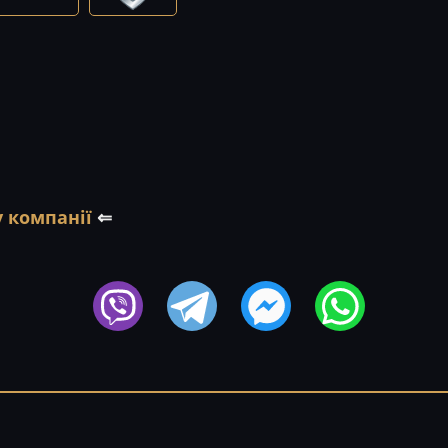
 компанії
⇐