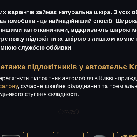
 варіантів займає натуральна шкіра. З усіх о
втомобілів - це найнадійніший спосіб. Широка
з іншими автотканинами, відкривають широкі м
перетяжку підлокітника шкірою з лишком комп
лемною службою оббивки.
етяжка підлокітників у автоательє Kr
етягнути підлокітник автомобіля в Києві - приїж
салону
, сучасне швейне обладнання та преміаль
удь-якого ступеня складності.