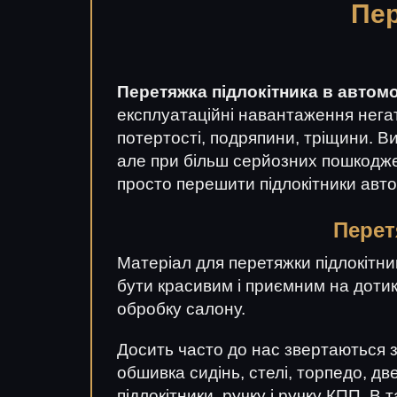
Пер
Перетяжка підлокітника в автомо
експлуатаційні навантаження негат
потертості, подряпини, тріщини. 
але при більш серйозних пошкоджен
просто перешити підлокітники авто
Перет
Матеріал для перетяжки підлокітник
бути красивим і приємним на дотик
обробку салону.
Досить часто до нас звертаються з
обшивка сидінь, стелі, торпедо, дв
підлокітники, ручку і ручку КПП. В