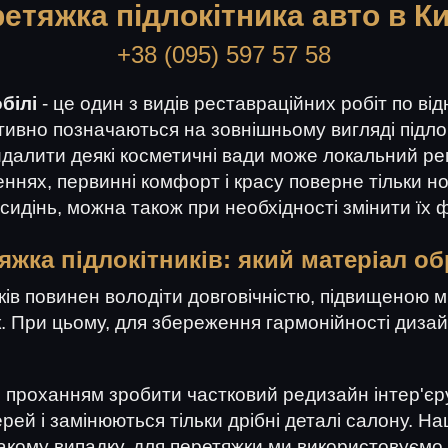
етяжка підлокітника авто в К
+38 (095) 597 57 58
білі
- це один з видів реставраційних робіт по ві
ивно позначаються на зовнішньому вигляді підлок
Видалити деякі косметичні вади може локальний 
нях, первинні комфорт і красу поверне тільки но
сидінь, можна також при необхідності змінити їх ф
яжка підлокітників: який матеріал о
ів повинен володіти довговічністю, підвищеною мі
. При цьому, для збереження гармонійності дизай
 проханням зробити частковий редизайн інтер'єру
ерей і замінюються тільки дрібні деталі салону. Н
 такому випадку, для перетяжки ми використовуємо 