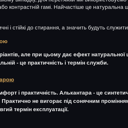
або контрастній гамі. Найчастіше це натуральна ш
ні і стійкі до стирання, а значить будуть служити
рою
іантів, але при цьому дає ефект натуральної 
ьній - це практичність і термін служби.
тарою
омфорт і практичність. Алькантара - це синтети
. Практично не вигорає під сонячним промінням
гий термін експлуатації.