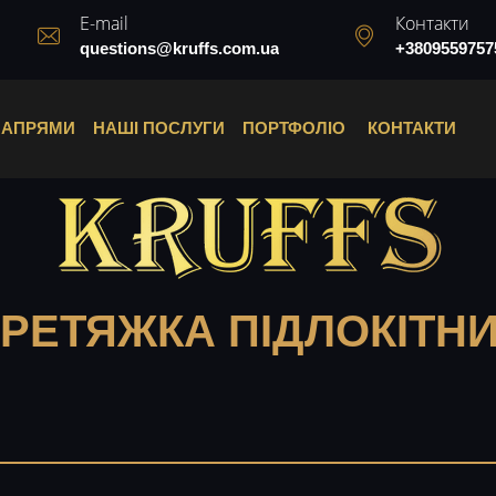
E-mail
Контакти
questions@kruffs.com.ua
+3809559757
НАПРЯМИ
НАШІ ПОСЛУГИ
ПОРТФОЛІО
КОНТАКТИ
РЕТЯЖКА ПІДЛОКІТН