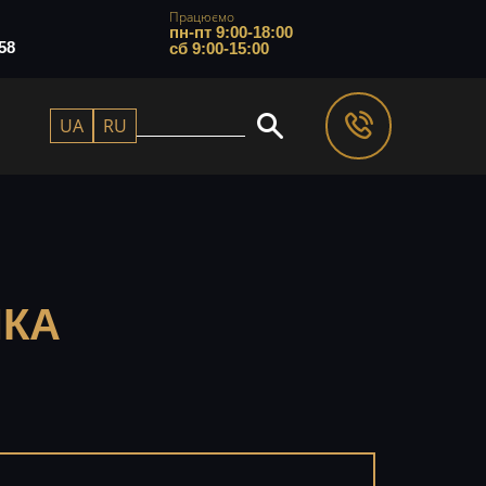
Працюємо
пн-пт 9:00-18:00
58
сб 9:00-15:00
UA
RU
ИКА