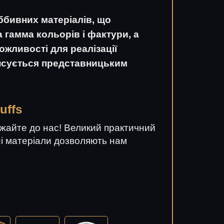
ббивних матеріалів, що
 гамма кольорів і фактури, а
ожливості для реалізації
енсується представницьким
uffs
джайте до нас! Великий практичний
ні матеріали дозволяють нам