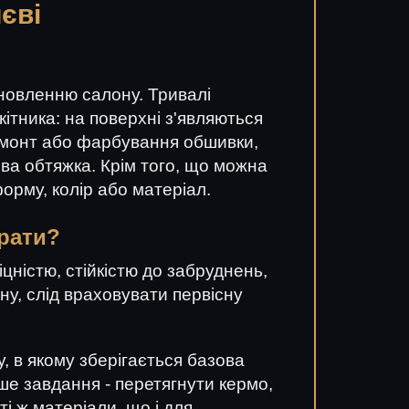
иєві
дновленню салону. Тривалі
ітника: на поверхні з'являються
ремонт або фарбування обшивки,
ва обтяжка. Крім того, що можна
орму, колір або матеріал.
брати?
цністю, стійкістю до забруднень,
ну, слід враховувати первісну
, в якому зберігається базова
аше завдання - перетягнути кермо,
ті ж матеріали, що і для